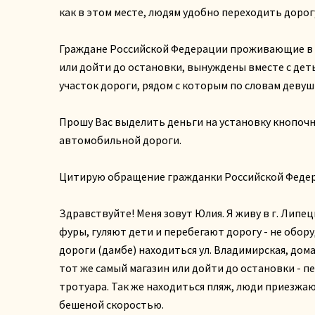
как в этом месте, людям удобно переходить дорогу
Граждане Российской Федерации проживающие в по
или дойти до остановки, вынуждены вместе с дет
участок дороги, рядом с которым по словам девушк
Прошу Вас выделить деньги на установку кнопочн
автомобильной дороги.
Цитирую обращение гражданки Российской Феде
Здравствуйте! Меня зовут Юлия. Я живу в г. Липец
фуры, гуляют дети и перебегают дорогу - не обор
дороги (дамбе) находиться ул. Владимирская, дома
тот же самый магазин или дойти до остановки - п
тротуара. Так же находиться пляж, люди приезжают
бешеной скоростью.