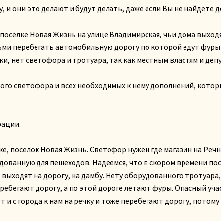
, и они это делают и будут делать, даже если Вы не найдёте 
сёлке Новая Жизнь на улице Владимирская, чьи дома выходят 
ьми перебегать автомобильную дорогу по которой едут фуры
и, нет светофора и тротуара, так как местным властям и депу
ого светофора и всех необходимых к нему дополнений, кото
рации.
ке, поселок Новая Жизнь. Светофор нужен где магазин на Речн
удованную для пешеходов. Надеемся, что в скором времени пос
 выходят на дорогу, на дамбу. Нету оборудованного тротуара,
еребегают дорогу, а по этой дороге летают фуры. Опасный уч
 и с города к нам на речку и тоже перебегают дорогу, потому 