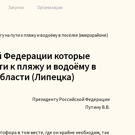
Закупки
Организации
на пути к пляжу и водоёму в посёлке (микрорайоне)
й Федерации которые
и к пляжу и водоёму в
бласти (Липецка)
Президенту Российской Федерации
Путину В.В.
офора в том месте, где он крайне необходим, так