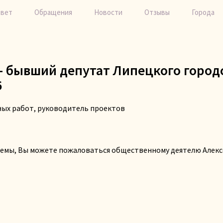
твет
Обращения
Новости
Отзывы
Города
 бывший депутат Липецкого городс
6
ых работ, руководитель проектов
лемы, Вы можете пожаловаться общественному деятелю Алекс